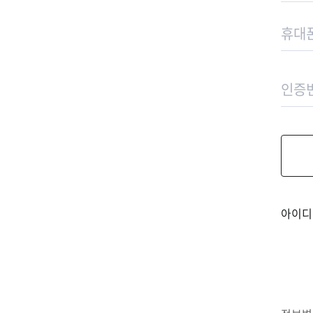
인증요청
취소
확인
아이디 찾기
회원가입